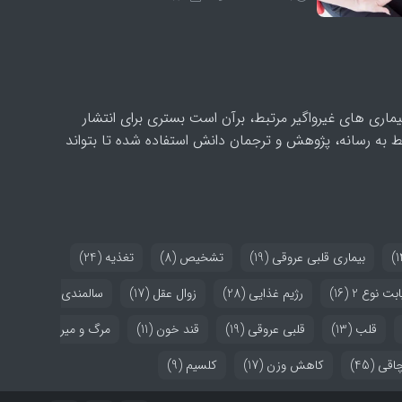
اری های غیرواگیر مرتبط، برآن است بستری برای انتشار
ط به رسانه، پژوهش و ترجمان دانش استفاده شده تا بتواند
بیماری قلبی عروقی
(19)
تشخیص
(8)
تغذیه
(24)
بت نوع 2
(16)
رژیم غذایی
(28)
زوال عقل
(17)
سالمندی
قلب
(13)
قلبی عروقی
(19)
قند خون
(11)
مرگ و میر
اقی
(45)
کاهش وزن
(17)
کلسیم
(9)