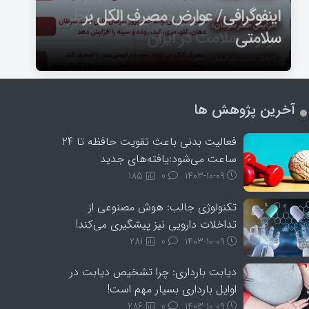
اینفوگرافی/ عوارض مصرف الکل بر
اینفوگرافی / شیوع برخی عوامل خطر
اینفوگرافی/عوارض مراجعه دیرهنگام به
سلامتی
موثر بر سلامت در ایران
پزشک برای کنترل دیابت
1
2
آخرین پژوهش ها
3
فعالیت بدنی باعث تقویت حافظه تا 24
ساعت می‌شود:یافته‌های جدید
185
0
۱۴۰۳-۱۰-۰۹
تکنولوژی جالب: هوش مصنوعی از
تداخلات دارویی نیز پیشگیری می‌کند!
281
0
۱۴۰۳-۱۰-۰۹
دیابت بارداری: چرا تشخیص دیابت در
اوایل بارداری بسیار مهم است!
286
0
۱۴۰۳-۱۰-۰۹