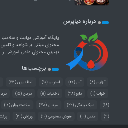
درباره دیاپرس
پایگاه آموزشی دیابت و سلامتِ د
محتوای مبتنی بر شواهد و تامین 
بهترین محتوای علمی آموزشی را در
برچسب‌ها
آلزایمر
(8)
آمار
(20)
استرس
(10)
اضافه وزن
(23)
ا
خواب
(9)
دارو
(28)
دخانیات
(11)
درمان
(15)
درما
(18)
سبک زندگی
(22)
سرطان
(38)
سلامت روان
(12)
(11)
مکمل
(10)
هوش مصنوعی
(10)
ورزش
(31)
پرفش